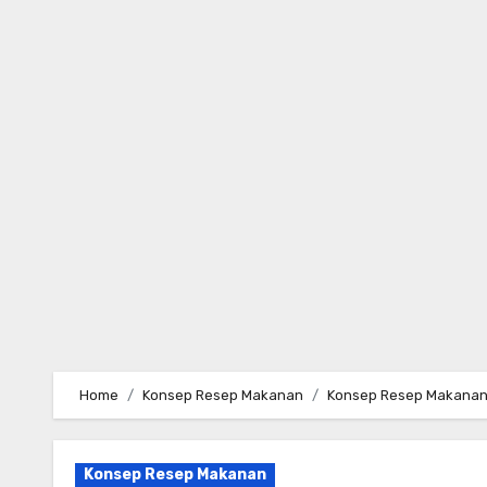
Skip
to
content
Home
Konsep Resep Makanan
Konsep Resep Makanan d
Konsep Resep Makanan