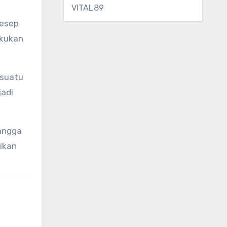
VITAL89
Resep
akukan
 suatu
jadi
tangga
ikan