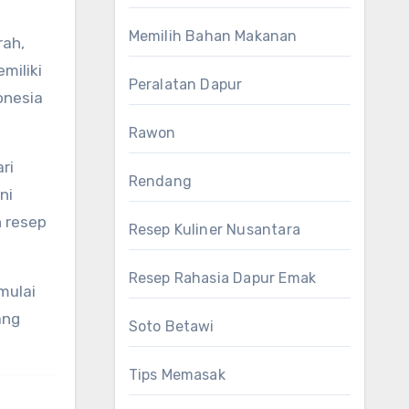
Memilih Bahan Makanan
rah,
miliki
Peralatan Dapur
onesia
Rawon
ri
Rendang
ni
 resep
Resep Kuliner Nusantara
Resep Rahasia Dapur Emak
mulai
ang
Soto Betawi
Tips Memasak