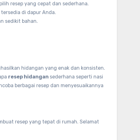
pilih resep yang cepat dan sederhana.
tersedia di dapur Anda.
n sedikit bahan.
asilkan hidangan yang enak dan konsisten.
rapa
resep hidangan
sederhana seperti nasi
encoba berbagai resep dan menyesuaikannya
buat resep yang tepat di rumah. Selamat