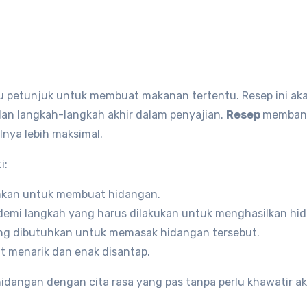
au petunjuk untuk membuat makanan tertentu. Resep ini a
dan langkah-langkah akhir dalam penyajian.
Resep
membant
nya lebih maksimal.
i:
hkan untuk membuat hidangan.
emi langkah yang harus dilakukan untuk menghasilkan hid
ang dibutuhkan untuk memasak hidangan tersebut.
t menarik dan enak disantap.
idangan dengan cita rasa yang pas tanpa perlu khawatir a