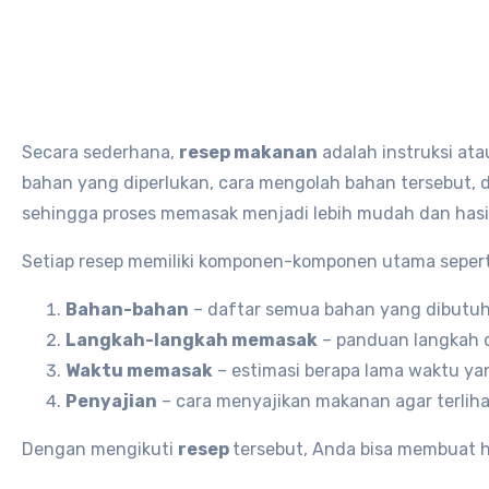
Secara sederhana,
resep makanan
adalah instruksi at
bahan yang diperlukan, cara mengolah bahan tersebut, 
sehingga proses memasak menjadi lebih mudah dan hasil
Setiap resep memiliki komponen-komponen utama sepert
Bahan-bahan
– daftar semua bahan yang dibutu
Langkah-langkah memasak
– panduan langkah d
Waktu memasak
– estimasi berapa lama waktu y
Penyajian
– cara menyajikan makanan agar terliha
Dengan mengikuti
resep
tersebut, Anda bisa membuat h