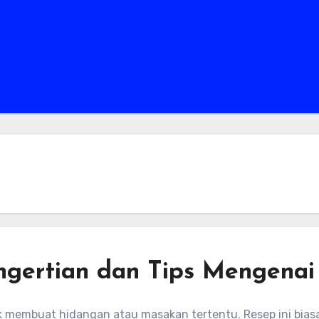
gertian dan Tips Mengenai
 membuat hidangan atau masakan tertentu. Resep ini bi