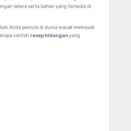
dengan selera serta bahan yang tersedia di
akah Anda pemula di dunia masak memasak
berapa contoh
resep hidangan
yang