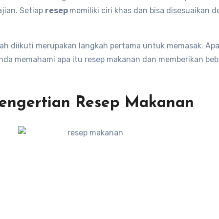
jian. Setiap
resep
memiliki ciri khas dan bisa disesuaikan 
dah diikuti merupakan langkah pertama untuk memasak. Ap
 Anda memahami apa itu resep makanan dan memberikan be
engertian Resep Makanan