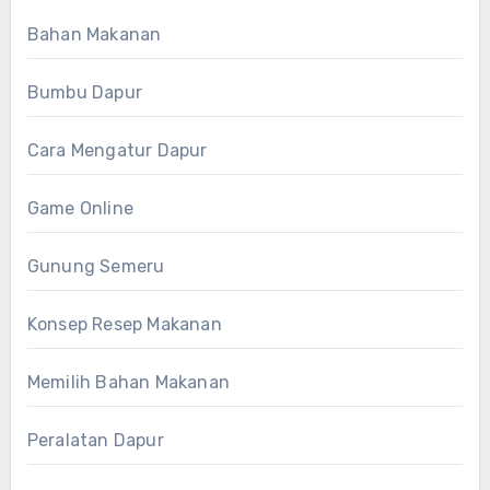
Bahan Makanan
Bumbu Dapur
Cara Mengatur Dapur
Game Online
Gunung Semeru
Konsep Resep Makanan
Memilih Bahan Makanan
Peralatan Dapur