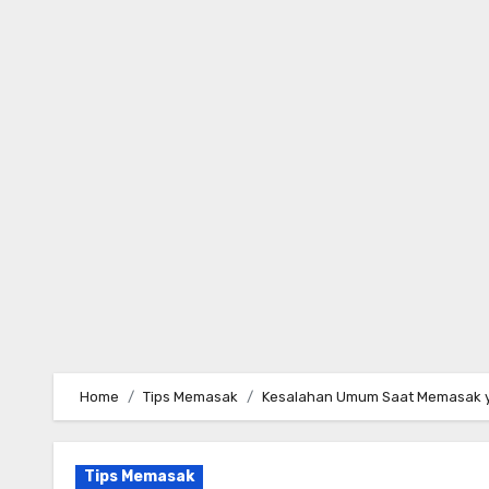
Skip
to
content
Home
Tips Memasak
Kesalahan Umum Saat Memasak y
Tips Memasak