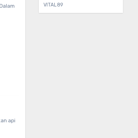
VITAL89
Dalam
an api