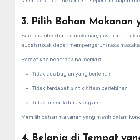
Memperhatikan detail kecil seperti ini dapat
3. Pilih Bahan Makanan 
Saat membeli bahan makanan, pastikan tidak 
sudah rusak dapat mempengaruhi rasa masak
Perhatikan beberapa hal berikut:
Tidak ada bagian yang berlendir
Tidak terdapat bintik hitam berlebihan
Tidak memiliki bau yang aneh
Memilih bahan makanan yang masih dalam kondi
4. Belanja di Tempat yan