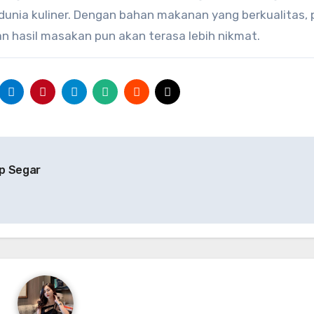
ia kuliner. Dengan bahan makanan yang berkualitas, 
 hasil masakan pun akan terasa lebih nikmat.
p Segar