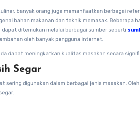
 kuliner, banyak orang juga memanfaatkan berbagai refer
genai bahan makanan dan teknik memasak. Beberapa h
i dapat ditemukan melalui berbagai sumber seperti
sum
 tambahan oleh banyak pengguna internet.
a dapat meningkatkan kualitas masakan secara signifi
sih Segar
 sering digunakan dalam berbagai jenis masakan. Oleh
segar.