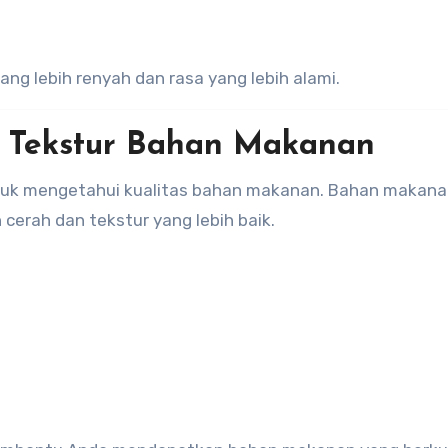
ang lebih renyah dan rasa yang lebih alami.
n Tekstur Bahan Makanan
untuk mengetahui kualitas bahan makanan. Bahan makan
 cerah dan tekstur yang lebih baik.