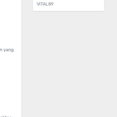
VITAL89
an yang