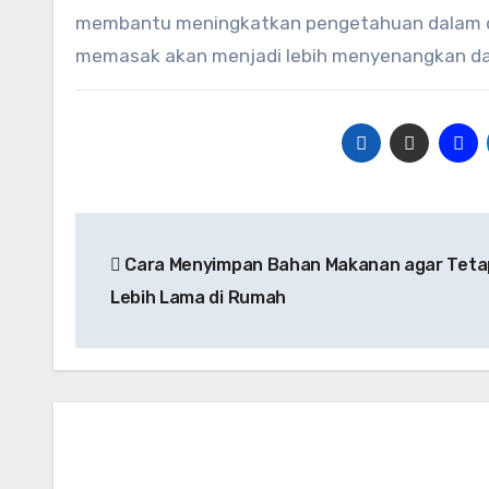
membantu meningkatkan pengetahuan dalam dun
memasak akan menjadi lebih menyenangkan dan
Post
Cara Menyimpan Bahan Makanan agar Teta
navigation
Lebih Lama di Rumah