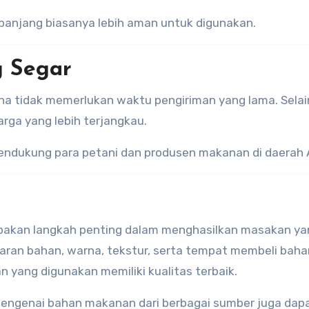
panjang biasanya lebih aman untuk digunakan.
g Segar
na tidak memerlukan waktu pengiriman yang lama. Selain
arga yang lebih terjangkau.
mendukung para petani dan produsen makanan di daerah 
pakan langkah penting dalam menghasilkan masakan ya
ran bahan, warna, tekstur, serta tempat membeli baha
ang digunakan memiliki kualitas terbaik.
mengenai bahan makanan dari berbagai sumber juga dap