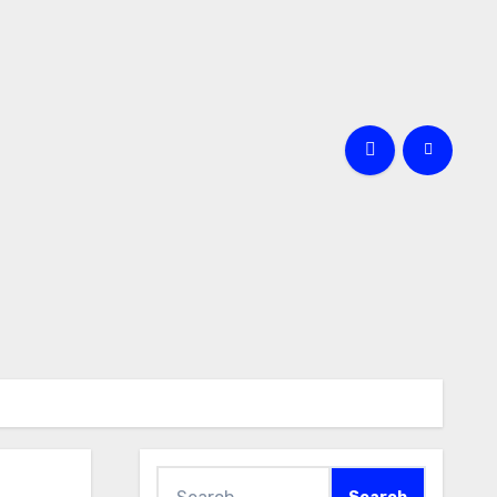
Search