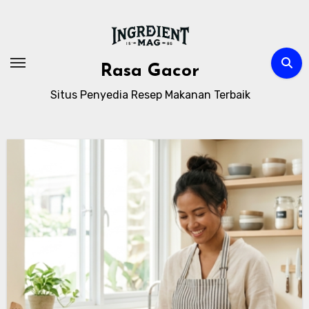
Skip
to
content
Rasa Gacor
Situs Penyedia Resep Makanan Terbaik