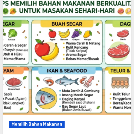
Memilih Bahan Makanan