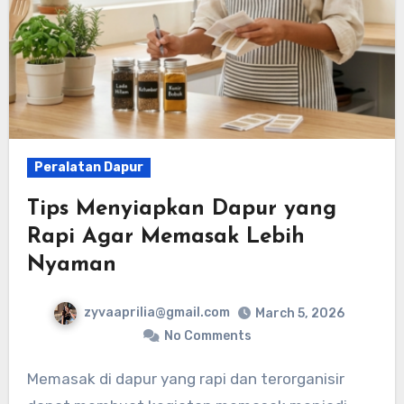
Peralatan Dapur
Tips Menyiapkan Dapur yang
Rapi Agar Memasak Lebih
Nyaman
zyvaaprilia@gmail.com
March 5, 2026
No Comments
Memasak di dapur yang rapi dan terorganisir