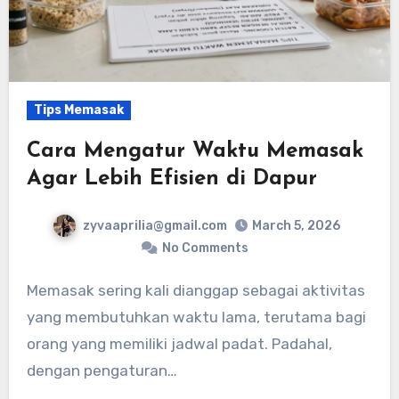
Tips Memasak
Cara Mengatur Waktu Memasak
Agar Lebih Efisien di Dapur
zyvaaprilia@gmail.com
March 5, 2026
No Comments
Memasak sering kali dianggap sebagai aktivitas
yang membutuhkan waktu lama, terutama bagi
orang yang memiliki jadwal padat. Padahal,
dengan pengaturan…