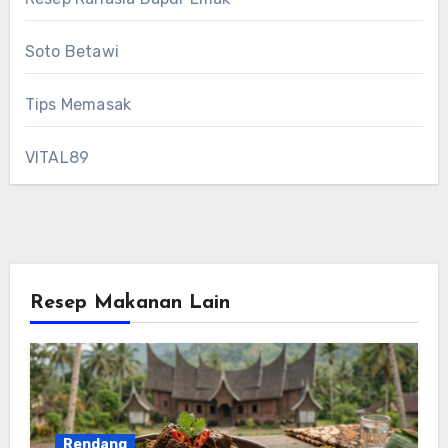
Soto Betawi
Tips Memasak
VITAL89
Resep Makanan Lain
Rendang