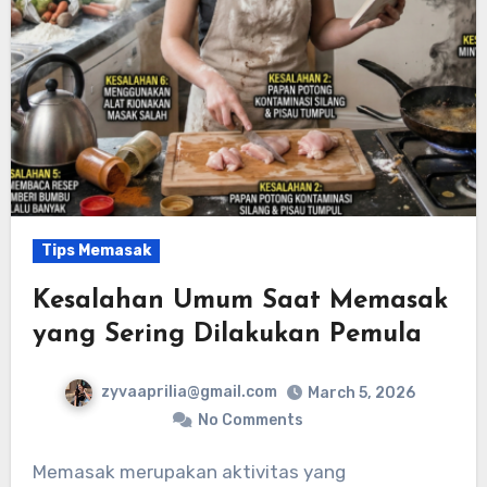
Tips Memasak
Kesalahan Umum Saat Memasak
yang Sering Dilakukan Pemula
zyvaaprilia@gmail.com
March 5, 2026
No Comments
Memasak merupakan aktivitas yang