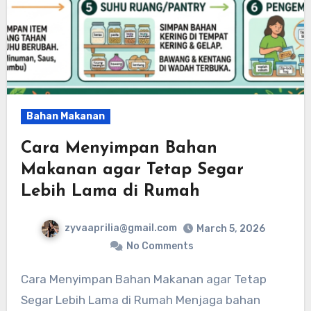
Bahan Makanan
Cara Menyimpan Bahan
Makanan agar Tetap Segar
Lebih Lama di Rumah
zyvaaprilia@gmail.com
March 5, 2026
No Comments
Cara Menyimpan Bahan Makanan agar Tetap
Segar Lebih Lama di Rumah Menjaga bahan