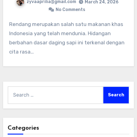
zyvaaprilia@gmail.com
March 24, 2026
No Comments
Rendang merupakan salah satu makanan khas
Indonesia yang telah mendunia. Hidangan
berbahan dasar daging sapi ini terkenal dengan
cita rasa…
Search
for:
Categories