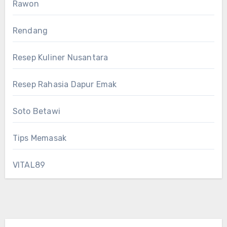
Rawon
Rendang
Resep Kuliner Nusantara
Resep Rahasia Dapur Emak
Soto Betawi
Tips Memasak
VITAL89