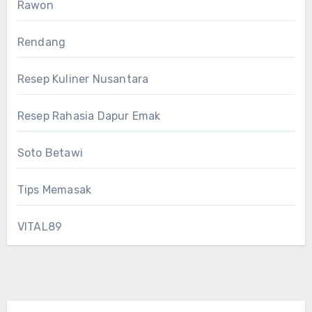
Rawon
Rendang
Resep Kuliner Nusantara
Resep Rahasia Dapur Emak
Soto Betawi
Tips Memasak
VITAL89