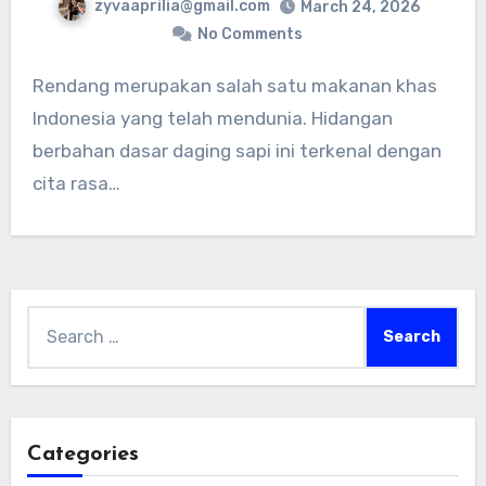
zyvaaprilia@gmail.com
March 24, 2026
No Comments
Rendang merupakan salah satu makanan khas
Indonesia yang telah mendunia. Hidangan
berbahan dasar daging sapi ini terkenal dengan
cita rasa…
Search
for:
Categories