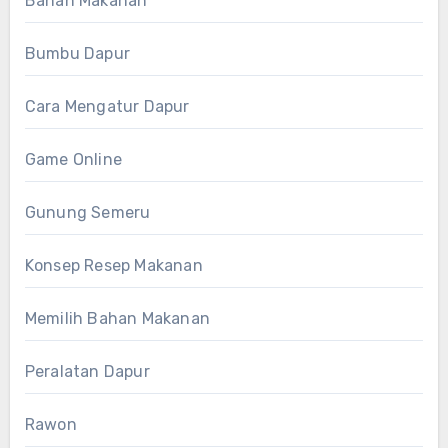
Bahan Makanan
Bumbu Dapur
Cara Mengatur Dapur
Game Online
Gunung Semeru
Konsep Resep Makanan
Memilih Bahan Makanan
Peralatan Dapur
Rawon