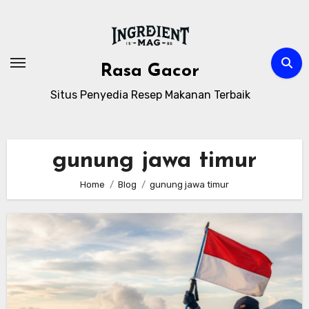
Skip
to
content
Rasa Gacor
Situs Penyedia Resep Makanan Terbaik
gunung jawa timur
Home
Blog
gunung jawa timur