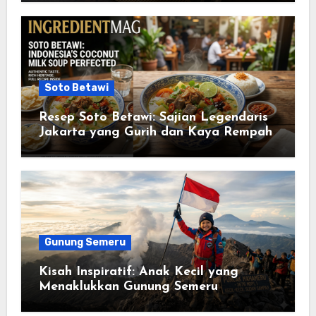
Soto Betawi
Resep Soto Betawi: Sajian Legendaris
Jakarta yang Gurih dan Kaya Rempah
Gunung Semeru
Kisah Inspiratif: Anak Kecil yang
Menaklukkan Gunung Semeru