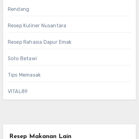
Rendang
Resep Kuliner Nusantara
Resep Rahasia Dapur Emak
Soto Betawi
Tips Memasak
VITAL89
Resep Makanan Lain